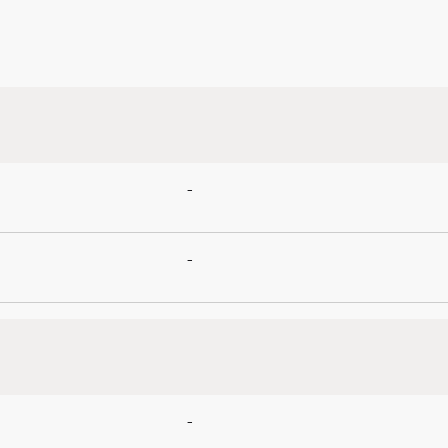
-
-
-