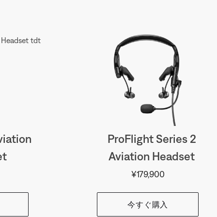
iation
ProFlight Series 2
et
Aviation Headset
価格:
¥179,900
今すぐ購入