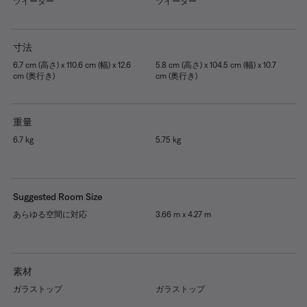
ツイーター
ツイーター
寸法
6.7 cm (高さ) x 110.6 cm (幅) x 12.6
5.8 cm (高さ) x 104.5 cm (幅) x 10.7
cm (奥行き)
cm (奥行き)
重量
6.7 kg
5.75 kg
Suggested Room Size
あらゆる空間に対応
3.66 m x 4.27 m
素材
ガラストップ
ガラストップ