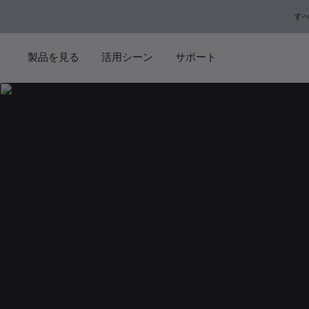
メインコンテンツに移動
フッターコンテンツに移動
アクセシビリティ声明に移動する
す
製品を見る
活用シーン
サポート