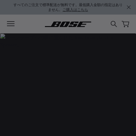
メインコンテンツに移動
フッターコンテンツに移動
アクセシビリティ声明に移動する
すべてのご注文で標準配送が無料です。最低購入金額の指定はあり
ません。
ご購入はこちら