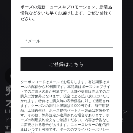
ボーズの最新ニュースやプロモーション、新製品
情報などをいち早くお届けします。ごぜひ登録く
ださい。
メール
ご登録はこちら
10%オフ
クーポンコードはメールでお送りします。有効期限はメ
究極のホームオーディ
ールの配信から30日間です。本特典はボーズウェブサイ
トでのご購入のみが対象です。店舗や提携販売店でのご
購入は対象外となります。現金による払い戻しはいたし
オ体験
かねます。特典はご購入時の表示価格に対して適用され
ます。クーポンの割引上限額は15,000円です。航空用製
品、工場再生品、ボーズ提携パートナー製品は対象外で
Lifestyle Ultra Speakerは、豊かで驚くほどクリアなサウン
す。その他、除外規定が適用される場合があります。ボ
ドで、部屋の隅々まで、あるいは家中の空間を満たしま
ーズの利用規約全文をご確認ください。内容は予告なし
に変更される場合があります。ニュースレターの配信停
す。
止はいつでも可能です。ボーズのプライバシーポリシー