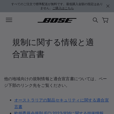
メインコンテンツに移動
フッターコンテンツに移動
アクセシビリティ声明に移動する
すべてのご注文で標準配送が無料です。最低購入金額の指定はあり
ません。
ご購入はこちら
規制に関する情報と適
合宣言書
他の地域向けの規制情報と適合宣言書については、ペー
ジ下部のリンク先をご覧ください。
オーストラリアの製品セキュリティに関する適合宣
言書
欧州委員会規則 (EC) 2023/826に関する技術情報