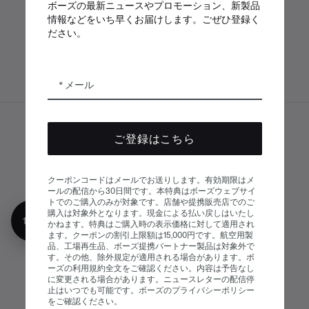
ボーズの最新ニュースやプロモーション、新製品
プリ
App
情報などをいち早くお届けします。ごぜひ登録く
ださい。
メール
サイトマップ
© Bose Corporation 2026
ご登録はこちら
法的事項
プライバシーポリシー
アクセシビリティ
クーポンコードはメールでお送りします。有効期限はメ
ールの配信から30日間です。本特典はボーズウェブサイ
クッキーに関する通知
販売条件
トでのご購入のみが対象です。店舗や提携販売店でのご
購入は対象外となります。現金による払い戻しはいたし
10%オフ
利用条件
現代奴隷制に関する声明
かねます。特典はご購入時の表示価格に対して適用され
ます。クーポンの割引上限額は15,000円です。航空用製
品、工場再生品、ボーズ提携パートナー製品は対象外で
す。その他、除外規定が適用される場合があります。ボ
ーズの利用規約全文をご確認ください。内容は予告なし
に変更される場合があります。ニュースレターの配信停
止はいつでも可能です。ボーズのプライバシーポリシー
をご確認ください。