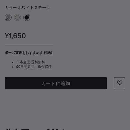
カラーの選択
選択済み
カラー
ホワイトスモーク
価格:
¥1,650
ボーズ直販をおすすめする理由
日本全国 送料無料
90日間返品・返金保証
カートに追加