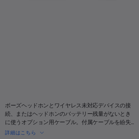
現在の合計スライド
ボーズヘッドホンとワイヤレス未対応デバイスの接
続、またはヘッドホンのバッテリー残量がないとき
に使うオプション用ケーブル。付属ケーブルを紛失
または破損した場合の予備や交換用としてご使用く
詳細はこちら
ださい。