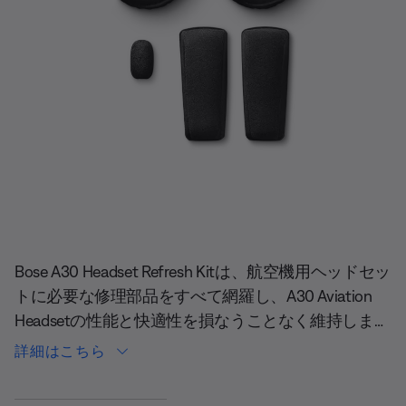
現在の合計スライド
Bose A30 Headset Refresh Kitは、航空機用ヘッドセッ
トに必要な修理部品をすべて網羅し、A30 Aviation
Headsetの性能と快適性を損なうことなく維持しま
す。キットには交換用のイヤークッション（1組）、
詳細はこちら
ヘッドバンドクッション1組、ウィンドスクリーン
（ハイインピーダンスマイク用）が付属します。