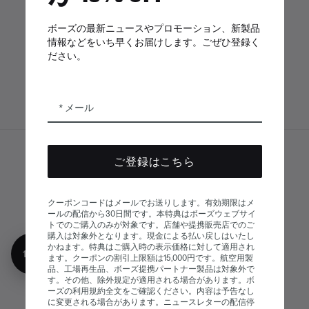
ボーズアプリ
Bose Connectア
Bose QCE
ボーズの最新ニュースやプロモーション、新製品
プリ
App
情報などをいち早くお届けします。ごぜひ登録く
ださい。
メール
ご登録はこちら
サイトマップ
© Bose Corporation 2026
法的事項
プライバシーポリシー
クーポンコードはメールでお送りします。有効期限はメ
アクセシビリティ
ールの配信から30日間です。本特典はボーズウェブサイ
トでのご購入のみが対象です。店舗や提携販売店でのご
クッキーに関する通知
販売条件
購入は対象外となります。現金による払い戻しはいたし
かねます。特典はご購入時の表示価格に対して適用され
利用条件
現代奴隷制に関する声明
10%オフ
ます。クーポンの割引上限額は15,000円です。航空用製
品、工場再生品、ボーズ提携パートナー製品は対象外で
す。その他、除外規定が適用される場合があります。ボ
ーズの利用規約全文をご確認ください。内容は予告なし
に変更される場合があります。ニュースレターの配信停