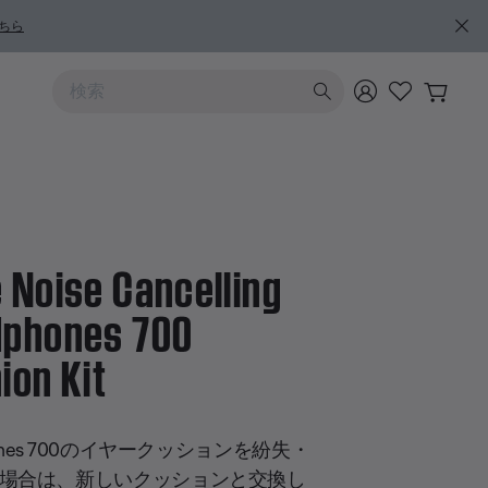
ちら
上および下向きの矢印を使うと検索結果を確認できます
 Noise Cancelling
phones 700
ion Kit
5 のカスタマー評価
hones 700のイヤークッションを紛失・
場合は、新しいクッションと交換し