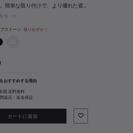
。簡単な取り付けで、より優れた遮
現します。
ちら
ーの選択
プストーン
残りわずか！
0
をおすすめする理由
全国 送料無料
日間返品・返金保証
カートに追加