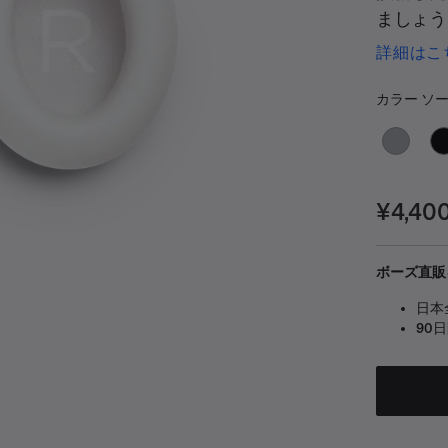
ましょう
音性を実
詳細はこ
カラ
選択済み
カラー
ソー
価格:
¥4,40
ボーズ直販
日本
90
計スライド