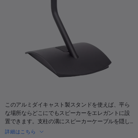
現在の合計スライド
このアルミダイキャスト製スタンドを使えば、平ら
な場所ならどこにでもスピーカーをエレガントに設
置できます。支柱の溝にスピーカーケーブルを隠し
ながら、すばやく簡単にアクセスできます。高さ:
詳細はこちら
17.8 cm (7インチ)。こちらのスタンドはLifestyle Ultra