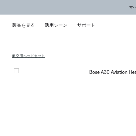
メインコンテンツに移動
サポートチャットに移動する
フッターコンテンツに移動
アクセシビリティ声明に移動する
す
製品を見る
活用シーン
サポート
航空用ヘッドセット
Bose A3