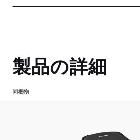
C
0:03
/
D
0:30
a
P
U
d
a
n
e
u
m
u
u
d
s
u
:
e
t
1
e
r
r
0
0
.
r
a
0
0
%
e
t
n
i
製品の詳細
t
o
T
n
i
m
同梱物
e