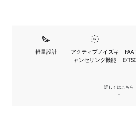
軽量設計
アクティブノイズキ
FAA
ャンセリング機能
E/TS
詳しくはこちら
L
o