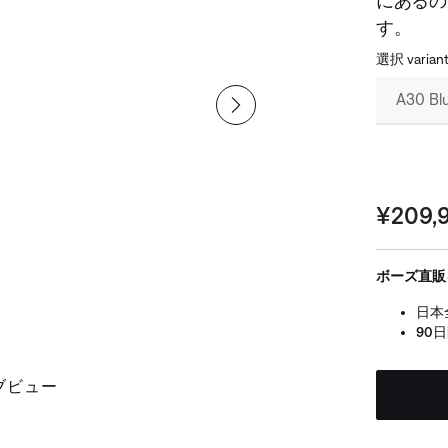
にあるの
す。
選択 varian
価格:
¥209,
ボーズ直販
日本
90
ブビュー