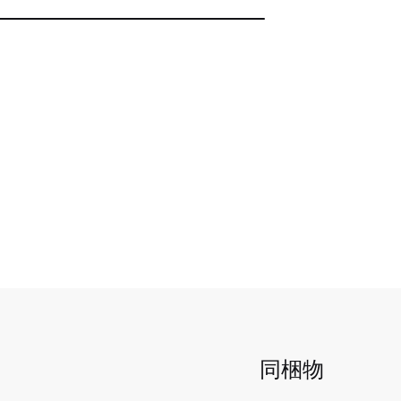
D
S
A
共
e
u
u
有
s
b
d
c
t
i
r
i
o
i
t
T
p
l
r
t
e
a
i
s
c
o
k
n
s
同梱物