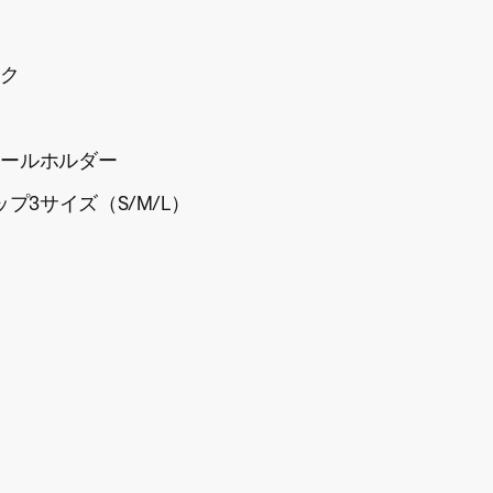
ック
ュールホルダー
チップ3サイズ（S/M/L）