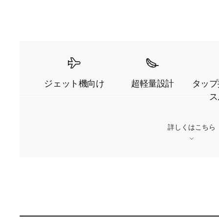
ジェット機向け
超軽量設計
タップ
ス
詳しくはこちら
L
o
C
0:03
/
D
5:13
a
P
U
d
a
n