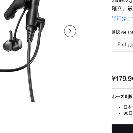
Serie
確立。最
兼ね備えて
詳細はこ
デュアル
のコネク
選択 varian
ズできます。 Bose Conne
ル機器、
バッグに
となく自
ディオ優先
価格:
¥179,
とインタ
り、Blu
通信に集
ボーズ直販
クピット
日本
します。
90