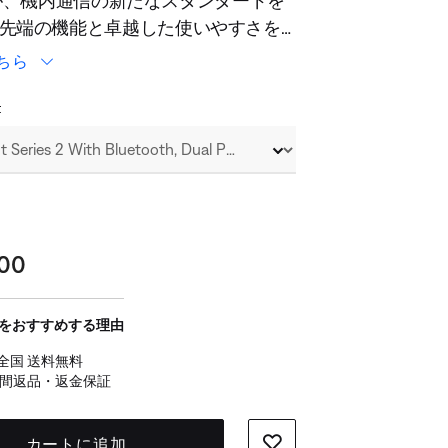
s 2が、機内通信の新たなスタンダードを
先端の機能と卓越した使いやすさを
います。Bluetooth®使用と不使用、
ちら
プラグと5ピンオプションなど、複数
ター設定をワンタッチでカスタマイ
t
ctアプリで、モバイ
オーディオシステム、電子フライト
簡単に接続でき、音質に妥協するこ
由に移動できます。強化されたオー
機能により、Bluetoothオーディオ
900
ーコム通信を簡単にミックスした
etoothを一時的にミュートして重要な
中したりすることができます。コッ
をおすすめする理由
での比類ない操作性と利便性を実現
全国 送料無料
日間返品・返金保証
カートに追加