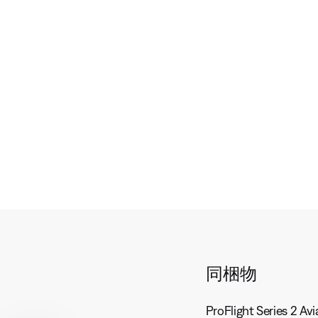
s
b
d
c
t
i
r
i
o
i
t
T
p
l
r
t
e
a
i
s
c
o
k
n
s
同梱物
ProFlight Series 2 Av