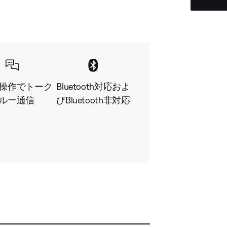
操作でトーク
Bluetooth対応およ
ルー通信
びBluetooth非対応
D
S
A
共
e
u
u
有