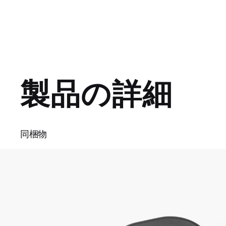
e
u
m
u
u
d
s
u
:
e
t
1
e
r
r
2
.
6
r
a
5
%
e
t
n
i
製品の詳細
t
o
T
n
i
m
同梱物
e