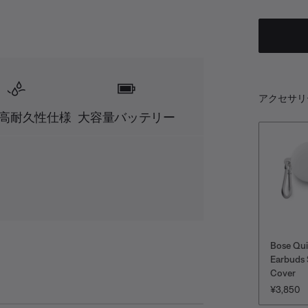
アクセサリ
高耐久性仕様
大容量バッテリー
Bose Qu
Earbuds 
Cover
価格:
¥3,850
D
S
A
共
e
u
u
有