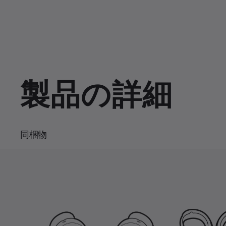
e
u
m
u
u
d
s
u
:
e
t
1
e
r
r
0
0
.
r
a
0
0
%
e
t
n
i
製品の詳細
t
o
T
n
i
m
同梱物
e