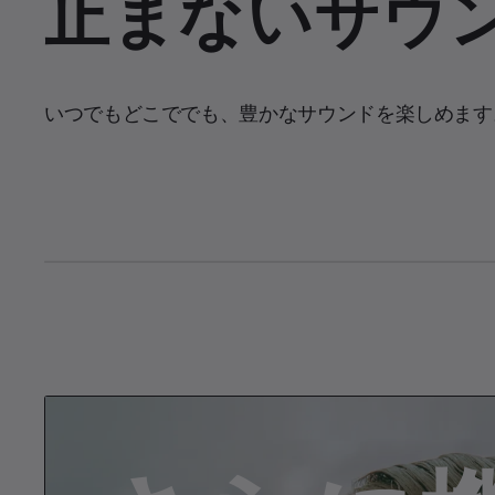
止まないサウ
いつでもどこででも、豊かなサウンドを楽しめます
C
0:03
/
D
0:10
P
U
a
n
u
m
u
u
s
u
e
t
e
r
r
r
a
e
t
n
i
t
o
T
n