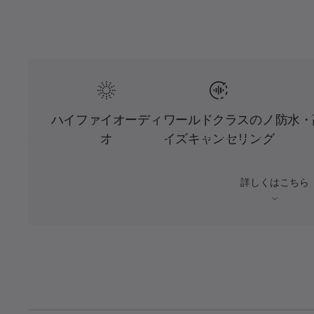
ハイファイオーディ
ワールドクラスのノ
防水・
オ
イズキャンセリング
詳しくはこちら
L
o
C
0:03
/
D
0:15
a
P
U
d
a
n