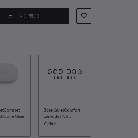
カートに追加
ー
ietComfort
Bose QuietComfort
Silicone Case
Earbuds Fit Kit
価格:
¥1,650