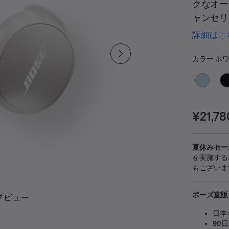
クなオー
ャンセリ
の新しいBo
詳細はこ
パクトサ
カラ
サウンド
選択済み
カラー
ホワ
価格:
¥21,78
夏休みセー
を実施する
もございま
ボーズ直販
ブビュー
日本
90