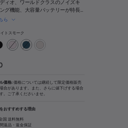
を
ディオ、ワールドクラスのノイズキ
読
ング機能、大容量バッテリーが特長
む.
同
se QuietComfort Earbudsは、コン
じ
ちら
ペ
イズながら高い耐久性とパワフルな
ー
ーの選択
を実現しています。
ジ
イトスモーク
の
リ
ン
ク。
0
ル価格:
価格については継続して限定価格販売
場合があります。また、さらに値下げする場合
す。ご了承くださいませ。
をおすすめする理由
全国 送料無料
日間返品・返金保証