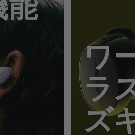
機能
ワ
ラ
ズ