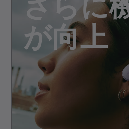
さらに
i
m
が向上
e