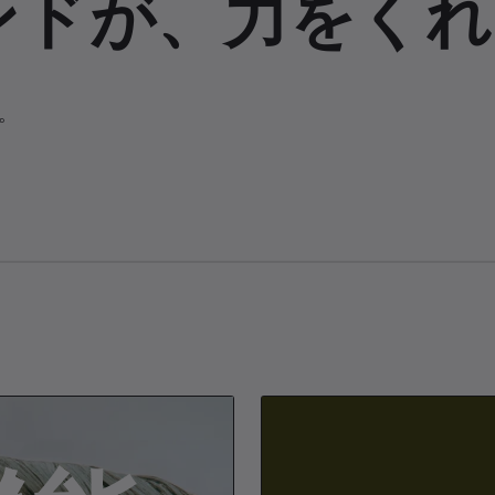
ンドが、力をくれ
。
L
o
a
d
e
d
:
1
0
0
.
0
0
%