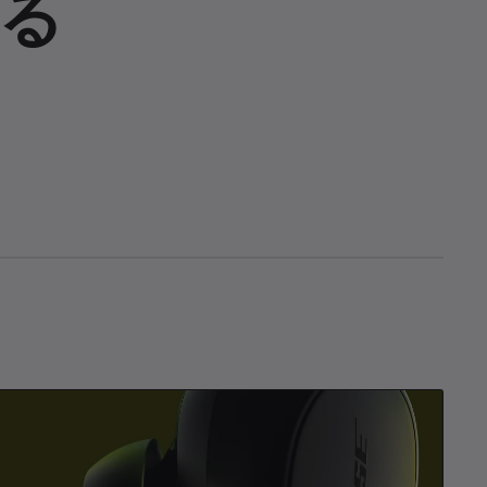
る
D
S
A
共
e
u
u
有
s
b
d
c
t
i
r
i
o
i
t
T
p
l
r
t
e
a
i
s
c
o
k
n
s