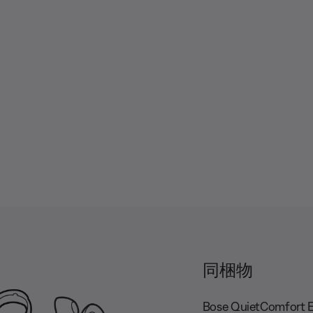
s
b
d
c
t
i
r
i
o
i
t
T
p
l
r
t
e
a
i
s
c
o
k
n
s
同梱物
Bose QuietComfort E