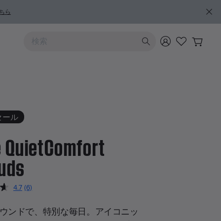
ちら
上および下向きの矢印を使うと検索結果を確認できます
セール
 QuietComfort
uds
5 のカスタマー評価
4.7
(6)
レ
ビ
ュ
ウンドで、特別な毎日。アイコニッ
ー