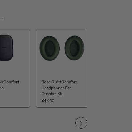
ー
ietComfort
Bose QuietComfort
Bose USB-C充
se
Headphones Ear
ブル
Cushion Kit
価格:
¥1,650
価格:
¥4,400