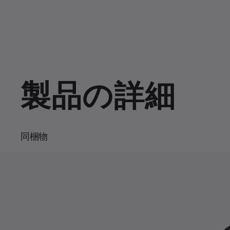
d
a
n
e
u
m
u
u
d
s
u
:
e
t
1
e
r
r
0
0
.
r
a
0
0
%
e
t
n
i
製品の詳細
t
o
T
n
i
同梱物
m
e