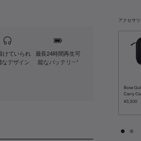
アクセサリ
着けていられ
最長24時間再生可
適なデザイン
能なバッテリー¹
Bose Qu
Carry Ca
価格:
¥3,300
D
S
A
共