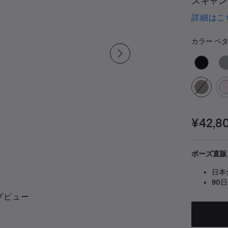
ズキャン
搭載。最
詳細はこ
あらゆる
カラ
イエット
選択済み
カラー
ペタ
能なリス
なヘッドホ
でも使用
きの音声
価格:
¥42,8
ボーズ直販
日本
90
ブビュー