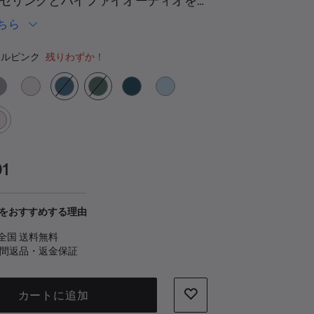
セリングとハイファイオーディオを
む.
同
長24時間のバッテリー駆動により、
じ
ちら
ペ
ライフスタイルに対応します。クワ
ー
ーの選択
とアウェアに加え、カスタマイズ可
ジ
ルピンク
残りわずか！
の
ニングモードを備えたアイコニック
リ
ン
ンです。Bluetoothが使えない環境
ク。
できるように、インラインマイク付
ケーブルも付属しています。
01
をおすすめする理由
全国 送料無料
日間返品・返金保証
カートに追加