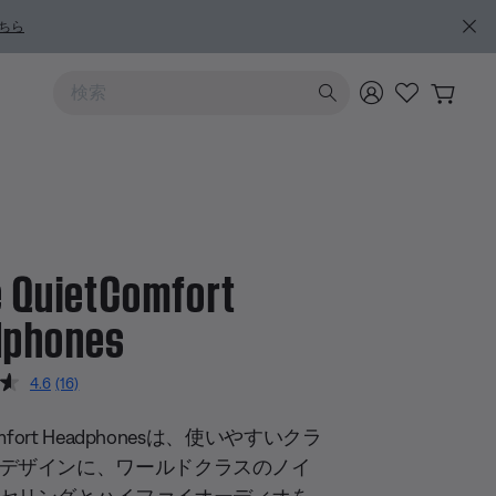
ちら
上および下向きの矢印を使うと検索結果を確認できます
 QuietComfort
dphones
のカスタマー評価
4.6
(16)
レ
ビ
ュ
omfort Headphonesは、使いやすいクラ
ー
を
デザインに、ワールドクラスのノイ
読