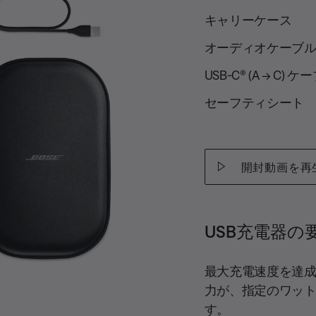
キャリーケース
オーディオケーブル (3.5
USB-C® (A → C) ケー
セーフティシート
開封動画を再
USB充電器の
最大充電速度を達
力が、指定のワット数
す。