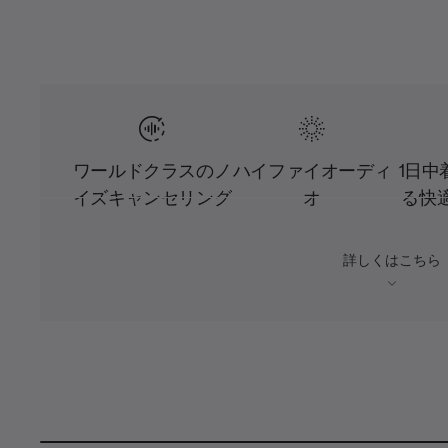
ワールドクラスのノ
ハイファイオーディ
1日中
イズキャンセリング
オ
る快
詳しくはこちら
L
o
C
0:03
/
D
0:08
a
P
U