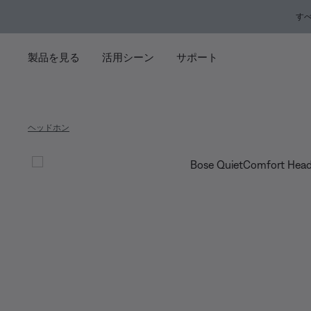
メインコンテンツに移動
サポートチャットに移動する
フッターコンテンツに移動
アクセシビリティ声明に移動する
す
製品を見る
活用シーン
サポート
ヘッドホン
Bose Qu