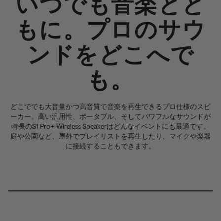
いつでも音楽とと
もに。プロのサウ
ンドをどこへで
も。
どこででも大音量かつ高音質で音楽を再生できるプロ仕様のスピ
ーカー。高い汎用性、ポータブル、そしてパワフルなサウンドが
特長のS1 Pro+ Wireless Speakerはどんなイベントにも最適です。
庭や公園など、屋外でプレイリストを再生したり、マイクや楽器
に接続することもできます。
L
o
P
U
D
S
A
共
a
a
n
e
u
u
有
d
u
m
s
b
d
e
s
u
c
t
i
d
e
t
r
i
o
:
e
i
t
T
8