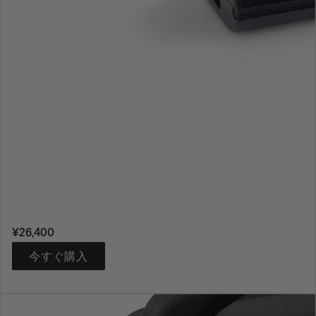
価格:
¥26,400
今すぐ購入