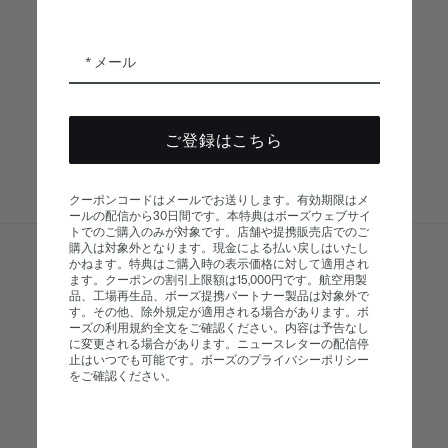
メール
ボーズアプリ
Bose Connectア
Bose QCE
プリ
App
ご登録はこちら
クーポンコードはメールでお送りします。有効期限はメ
ールの配信から30日間です。本特典はボーズウェブサイ
トでのご購入のみが対象です。店舗や提携販売店でのご
購入は対象外となります。現金による払い戻しはいたし
かねます。特典はご購入時の表示価格に対して適用され
サイトマップ
© Bose Corporation 2026
ます。クーポンの割引上限額は15,000円です。航空用製
品、工場再生品、ボーズ提携パートナー製品は対象外で
法的事項
プライバシーポリシー
す。その他、除外規定が適用される場合があります。ボ
ーズの利用規約全文をご確認ください。内容は予告なし
アクセシビリティ
に変更される場合があります。ニュースレターの配信停
止はいつでも可能です。ボーズのプライバシーポリシー
クッキーに関する通知
販売条件
をご確認ください。
利用条件
現代奴隷制に関する声明