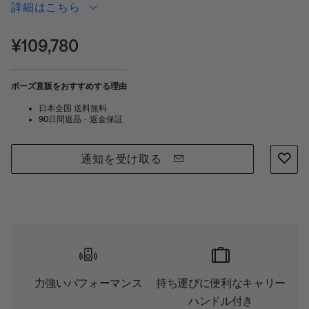
Speakerはどんなイベントにも最適です。庭や公園な
詳細はこちら
ど、屋外でプレイリストを再生したり、3チャネルミ
キサーでプレイリストをストリーミングしたり、マ
価格:
¥109,780
イクやお気に入りの楽器を接続したりすることがで
きます。夜のあらゆるニーズに対応可能です。 マイ
ボーズ直販をおすすめする理由
クや楽器用にワイヤレスRFアクセサリーを追加すれ
日本全国 送料無料
ば、セットアップが簡単になり、よりスピーディー
90日間返品・返金保証
に音楽を楽しめます。S1 Pro+とのペアリングもスム
ーズで、スピーカー本体に楽々収納可能。次の曲を
通知を受け取る
再生する準備は万端です。
力強いパフォーマンス
持ち運びに便利なキャリー
ハンドル付き