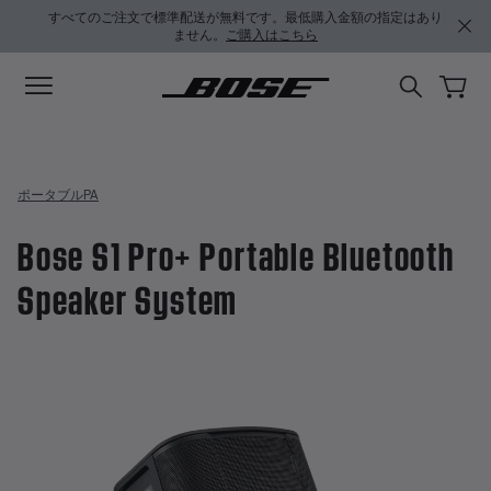
メインコンテンツに移動
サポートチャットに移動する
フッターコンテンツに移動
アクセシビリティ声明に移動する
すべてのご注文で標準配送が無料です。最低購入金額の指定はあり
ません。
ご購入はこちら
ポータブルPA
Bose S1 Pro+ Portable Bluetooth
Speaker System
4.1 / 5 のカスタマー評価
Bose S1 Pro+ Portable Bluetoot