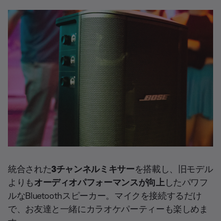
p
l
r
6
t
e
a
.
i
s
c
8
o
k
8
n
%
s
統合された
3チャンネルミキサー
を搭載し、旧モデル
よりも
オーディオパフォーマンスが向上
したパワフ
ルなBluetoothスピーカー。マイクを接続するだけ
で、お友達と一緒にカラオケパーティーも楽しめま