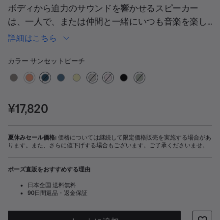
ボディから迫力のサウンドを響かせるスピーカー
は、一人で、または仲間と一緒にいつも音楽を楽し
みたい方におすすめです。耐久性にも優れているた
詳細はこちら
め、アウトドアでも安心して使用できます。
カラーの選択
選択済み
カラー
サンセットピーチ
価格:
¥17,820
夏休みセール価格:
価格については継続して限定価格販売を実施する場合があ
ります。また、さらに値下げする場合もございます。ご了承くださいませ。
ボーズ直販をおすすめする理由
日本全国 送料無料
90日間返品・返金保証