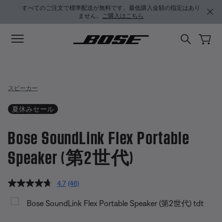
メインコンテンツに移動
サポートチャットに移動する
フッターコンテンツに移動
アクセシビリティ声明に移動する
すべてのご注文で標準配送が無料です。最低購入金額の指定はあり
ません。
ご購入はこちら
スピーカー
夏休みセール
Bose SoundLink Flex Portable
Speaker (第2世代)
4.9 / 5 のカスタマー評価
4.7
(46)
レ
ビ
Bose SoundLink Flex Portable 
ュ
ー
を