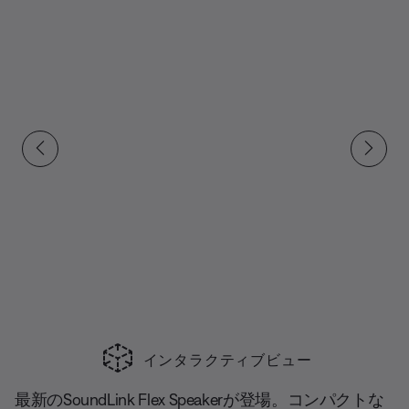
読
む.
同
じ
ペ
ー
ジ
の
リ
ン
ク。
インタラクティブビュー
合計スライド
最新のSoundLink Flex Speakerが登場。コンパクトな