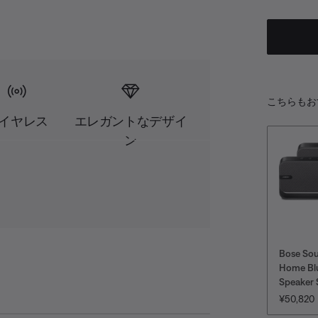
こちらもお
イヤレス
エレガントなデザイ
ン
Bose So
Home Bl
Speaker 
価格:
¥50,820
D
S
A
共
e
u
u
有