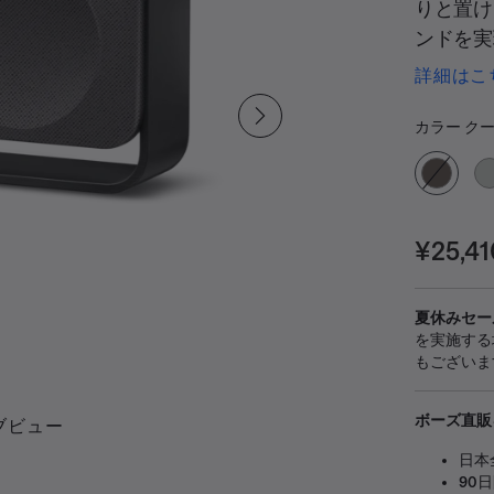
りと置け
ンドを実
デザイン
詳細はこ
キッチン
カラ
べて、音
選択済み
カラー
クー
価格:
¥25,41
夏休みセー
を実施する
もございま
ボーズ直販
ブビュー
日本
90