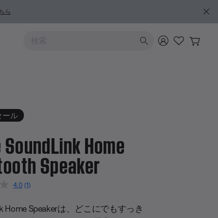
ちら
上および下向きの矢印を使うと検索結果を確認できます
セール
 SoundLink Home
tooth Speaker
のカスタマー評価
4.0
(1)
レ
ビ
ュ
ink Home Speakerは、どこにでもすっき
ー