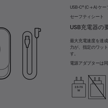
USB-C® (C → A) ケ
セーフティシート
USB充電器の
最大充電速度を達
力が、指定のワット数
す。
電源アダプターは