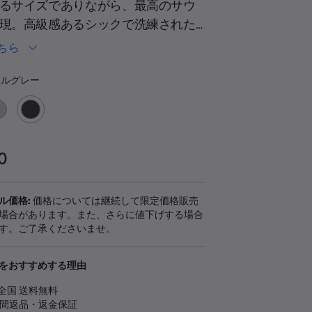
を
るサイズでありながら、最高のサウ
読
現。高級感あるシックで洗練された
む.
同
です。ワイヤレスなので、寝室から
じ
ちら
ペ
まで、ご自宅のどんな場所にでも運
ー
ーの選択
楽を楽しめます。
ジ
ルグレー
の
リ
ン
ク。
0
ル価格:
価格については継続して限定価格販売
場合があります。また、さらに値下げする場合
す。ご了承くださいませ。
をおすすめする理由
全国 送料無料
日間返品・返金保証