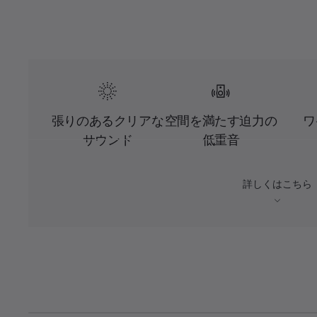
張りのあるクリアな
空間を満たす迫力の
ワ
サウンド
低重音
詳しくはこちら
L
o
C
0:03
/
D
0:15
a
P
U
d
a
n