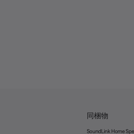
s
b
d
c
t
i
r
i
o
i
t
T
p
l
r
t
e
a
i
s
c
o
k
n
s
同梱物
SoundLink Home Spe