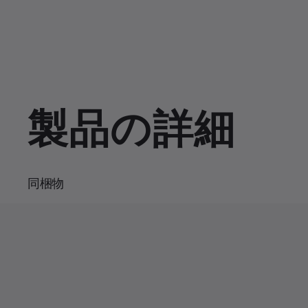
e
u
m
u
u
d
s
u
:
e
t
1
e
r
r
0
0
.
r
a
0
0
%
e
t
n
i
製品の詳細
t
o
T
n
i
m
同梱物
e