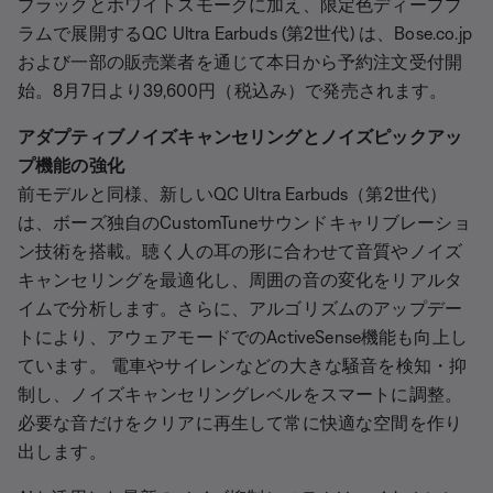
ブラックとホワイトスモークに加え、限定色ディーププ
ラムで展開するQC Ultra Earbuds (第2世代) は、Bose.co.jp
および一部の販売業者を通じて本日から予約注文受付開
始。8月7日より39,600円（税込み）で発売されます。
アダプティブノイズキャンセリングとノイズピックアッ
プ機能の強化
前モデルと同様、新しいQC Ultra Earbuds（第2世代）
は、ボーズ独自のCustomTuneサウンドキャリブレーショ
ン技術を搭載。聴く人の耳の形に合わせて音質やノイズ
キャンセリングを最適化し、周囲の音の変化をリアルタ
イムで分析します。さらに、アルゴリズムのアップデー
トにより、アウェアモードでのActiveSense機能も向上し
ています。 電車やサイレンなどの大きな騒音を検知・抑
制し、ノイズキャンセリングレベルをスマートに調整。
必要な音だけをクリアに再生して常に快適な空間を作り
出します。