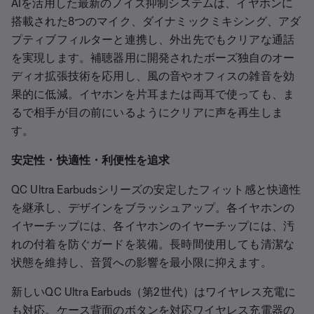
AIを活用した最新のノイズ抑制システムは、イヤホンに
搭載された8つのマイク、ダイナミックミキシング、アダ
プティブフィルターと連携し、外出先でもクリアな通話
を実現します。補聴器用に開発されたボーズ独自のオー
ディオ拡張技術を応用し、風の音やオフィスの雑音を効
果的に低減。イヤホンを片耳または両耳で使っても、ま
るで相手が目の前にいるようにクリアに声を再生しま
す。
安定性・快適性・利便性を追求
QC Ultra Earbudsシリーズの安定したフィット感と快適性
を継承し、デザインをブラッシュアップ。各イヤホンの
イヤーチップには、各イヤホンのイヤーチップには、汚
れの付着を防ぐガードを装備。長時間使用しても清潔な
状態を維持し、音質への影響を最小限に抑えます。
新しいQC Ultra Earbuds（第2世代）はワイヤレス充電に
も対応。ケース背面のボタンを対応ワイヤレス充電器の