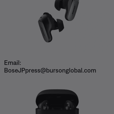
Email:
BoseJPpress@bursonglobal.com