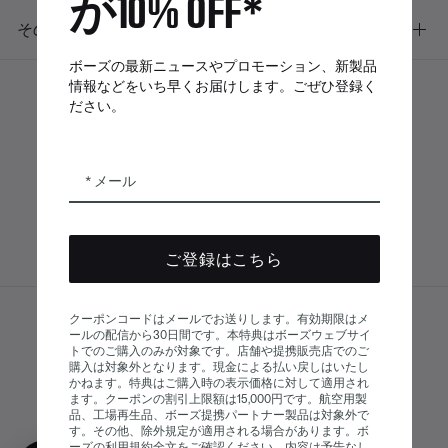
が10% OFF*
その他のリンク
ボーズの最新ニュースやプロモーション、新製品
情報などをいち早くお届けします。ごぜひ登録く
ださい。
ボーズアプリ
Bose Connectア
Bose QCE
プリ
App
メール
ご登録はこちら
クーポンコードはメールでお送りします。有効期限はメ
サイトマップ
ールの配信から30日間です。本特典はボーズウェブサイ
© Bose Corporation 2026
トでのご購入のみが対象です。店舗や提携販売店でのご
法的事項
プライバシーポリシー
購入は対象外となります。現金による払い戻しはいたし
かねます。特典はご購入時の表示価格に対して適用され
アクセシビリティ
ます。クーポンの割引上限額は15,000円です。航空用製
品、工場再生品、ボーズ提携パートナー製品は対象外で
クッキーに関する通知
販売条件
す。その他、除外規定が適用される場合があります。ボ
ーズの利用規約全文をご確認ください。内容は予告なし