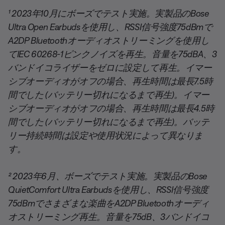
¹ 2023年10月にボーズでテスト実施。実製品のBose
Ultra Open Earbudsを使用し、RSSI信号強度75dBmで
A2DP Bluetoothオーディオストリーミングを使用し
てIEC 60268-1ピンクノイズを再生。音量を75dBA、3
バンドイコライザーをゼロに設定して再生。イマー
シブオーディオがオフの場合、再生時間は最長7.5時
間でした (バッテリー切れになるまで再生)。イマー
シブオーディオがオフの場合、再生時間は最長4.5時
間でした (バッテリー切れになるまで再生)。バッテ
リー持続時間は設定や使用状況によって異なりま
す。
²
2023年6月、ボーズでテスト実施。実製品のBose
QuietComfort Ultra Earbudsを使用し、RSSI信号強度
75dBmでさまざまな楽曲をA2DP Bluetoothオーディ
オストリーミング再生。音量を75dB、3バンドイコ