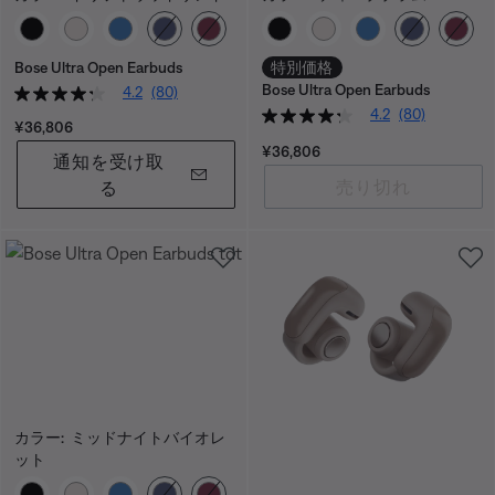
カラーの選択
カラーの選択
Bose Ultra Open Earbuds
特別価格
Bose Ultra Open Earbuds
4.2
(80)
4.2
(80)
価格:
¥36,806
価格:
¥36,806
通知を受け取
売り切れ
る
カラー:
ミッドナイトバイオレ
ット
カラーの選択