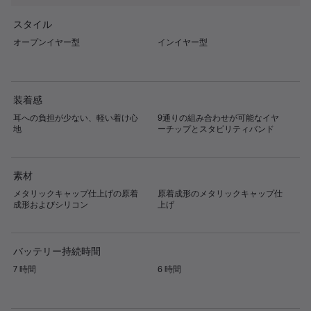
スタイル
オープンイヤー型
インイヤー型
装着感
耳への負担が少ない、軽い着け心
9通りの組み合わせが可能なイヤ
地
ーチップとスタビリティバンド
素材
メタリックキャップ仕上げの原着
原着成形のメタリックキャップ仕
成形およびシリコン
上げ
バッテリー持続時間
7 時間
6 時間