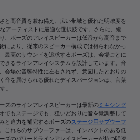
さと高音質を兼ね備え、広い帯域と優れた明瞭度を
まなアーティストに最適な選択肢です。さらに、縦
り、ボーズのアレイスピーカーは低音から高音まで
術により、従来のスピーカー構成では得られなかっ
。最高のサウンドを追求するボーズは、会場ごとに
できるラインアレイシステムを設計しています。音
、会場の音響特性に左右されず、意図したとおりの
く音を届けられる優れたディスパージョンは、言葉
です。
ーズのラインアレイスピーカーは最新の
ミキシング
オでもステージでも、狙いどおりに音を微調整して
みと迫力を補完するボーズの
ステージ用サブウーフ
。これらのサブウーファーは、インパクトのある低
ーズのパワードラインアレイスピーカーが持つ明瞭