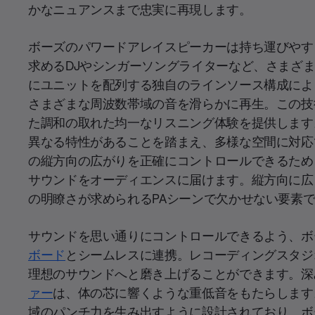
かなニュアンスまで忠実に再現します。
ボーズのパワードアレイスピーカーは持ち運びやす
求めるDJやシンガーソングライターなど、さまざ
にユニットを配列する独自のラインソース構成によ
さまざまな周波数帯域の音を滑らかに再生。この技
た調和の取れた均一なリスニング体験を提供します
異なる特性があることを踏まえ、多様な空間に対応
の縦方向の広がりを正確にコントロールできるため
サウンドをオーディエンスに届けます。縦方向に広
の明瞭さが求められるPAシーンで欠かせない要素
サウンドを思い通りにコントロールできるよう、ボ
ボード
とシームレスに連携。レコーディングスタジ
理想のサウンドへと磨き上げることができます。深
ァー
は、体の芯に響くような重低音をもたらします
域のパンチ力を生み出すように設計されており、ボ