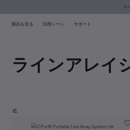
メインコンテンツに移動
サポートチャットに移動する
フッターコンテンツに移動
アクセシビリティ声明に移動する
す
製品を見る
活用シーン
サポート
ラインアレイ