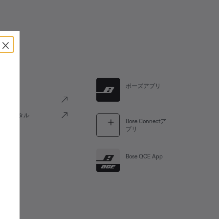
×
リンク
ボーズアプリ
けポータル
Bose Connectア
プリ
Bose QCE App