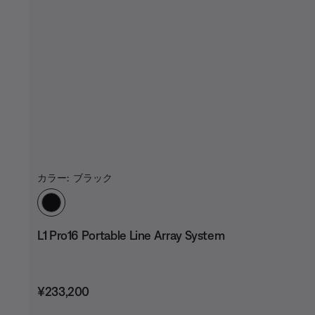
カラー:
ブラック
カラーの選択
L1 Pro16 Portable Line Array System
価格:
¥233,200