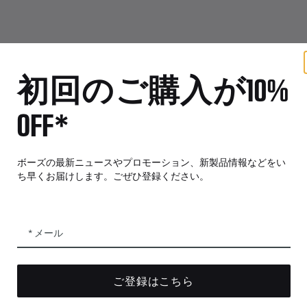
初回のご購入が10%
OFF*
特典
その他の
パートナー企業および従業員向けプログ
自動車
ラム
ボーズの最新ニュースやプロモーション、新製品情報などをい
販売店向
工場再生品
ち早くお届けします。ごぜひ登録ください。
下取りプログラム
メール
ライセンス供与
ご登録はこちら