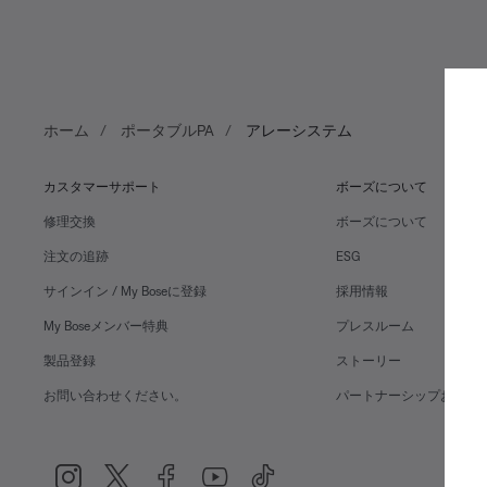
ホーム
ポータブルPA
アレーシステム
カスタマーサポート
ボーズについて
修理交換
ボーズについて
注文の追跡
ESG
サインイン / My Boseに登録
採用情報
My Boseメンバー特典
プレスルーム
製品登録
ストーリー
お問い合わせください。
パートナーシップおよび