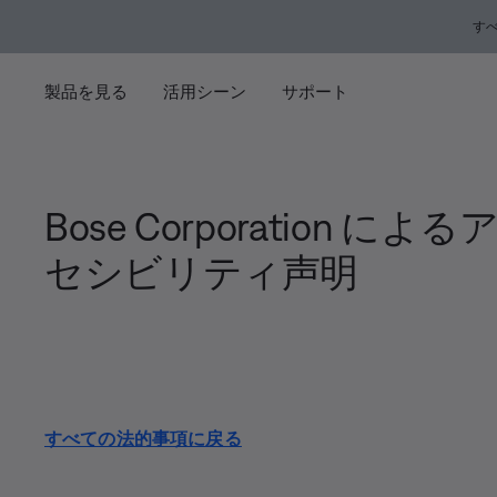
メインコンテンツに移動
フッターコンテンツに移動
アクセシビリティ声明に移動する
す
製品を見る
活用シーン
サポート
Bose Corporation による
セシビリティ声明
すべての法的事項に戻る