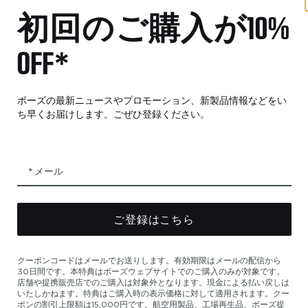
初回のご購入が10%
リティ声明
OFF*
特典
その他の
パートナー企業および従業員向けプログ
自動車
ラム
ボーズの最新ニュースやプロモーション、新製品情報などをい
販売店向
工場再生品
ち早くお届けします。ごぜひ登録ください。
下取りプログラム
メール
ライセンス供与
ご登録はこちら
クーポンコードはメールでお送りします。有効期限はメールの配信から
30日間です。本特典はボーズウェブサイトでのご購入のみが対象です。
店舗や提携販売店でのご購入は対象外となります。現金による払い戻しは
いたしかねます。特典はご購入時の表示価格に対して適用されます。クー
ーポリシー
アクセシビリティ
クッキーに関する通知
販売条件
利
ポンの割引上限額は15,000円です。航空用製品、工場再生品、ボーズ提