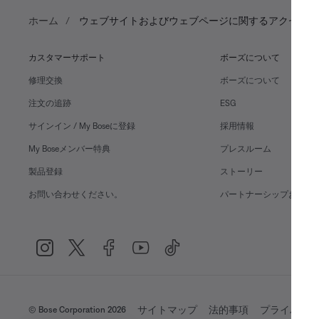
ホーム
ウェブサイトおよびウェブページに関するアクセシビ
カスタマーサポート
ボーズについて
修理交換
ボーズについて
注文の追跡
ESG
サインイン / My Boseに登録
採用情報
My Boseメンバー特典
プレスルーム
製品登録
ストーリー
お問い合わせください。
パートナーシップおよび
サイトマップ
法的事項
プライバシ
© Bose Corporation 2026