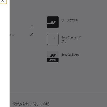
リンク
ボーズアプリ
けポータル
Bose Connectア
プリ
Bose QCE App
用条件
現代奴隷制に関する声明