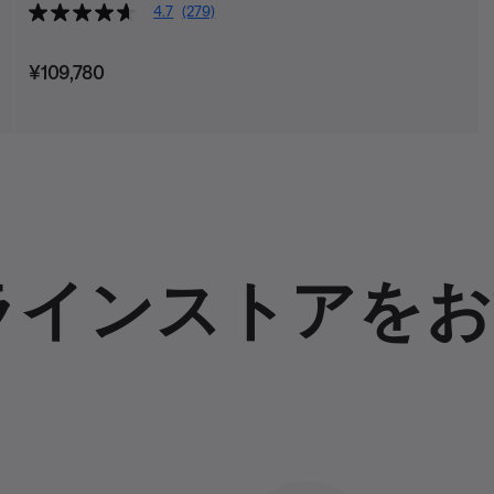
4.7
(279)
価格:
¥109,780
ラインストアをお