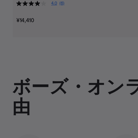
4.0
(6)
価格:
¥14,410
ボーズ・オン
由