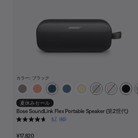
カラー:
ブラック
カラーの選択
夏休みセール
Bose SoundLink Flex Portable Speaker (第2世代)
4.7
(46)
価格:
¥17,820