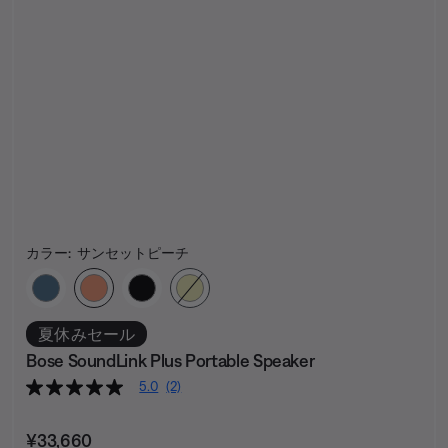
カラー:
サンセットピーチ
カラーの選択
夏休みセール
Bose SoundLink Plus Portable Speaker
5.0
(2)
価格:
¥33,660