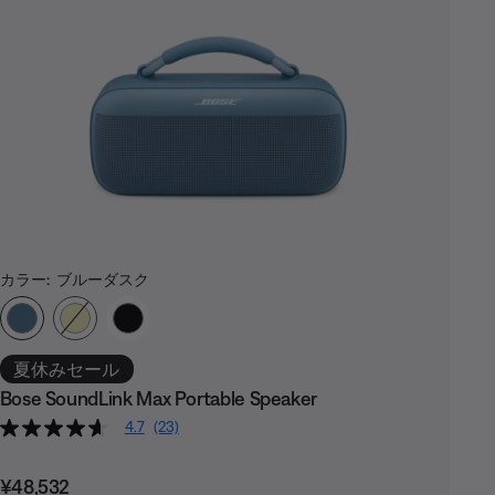
カラー:
ブルーダスク
カラーの選択
夏休みセール
Bose SoundLink Max Portable Speaker
4.7
(23)
価格:
¥48,532