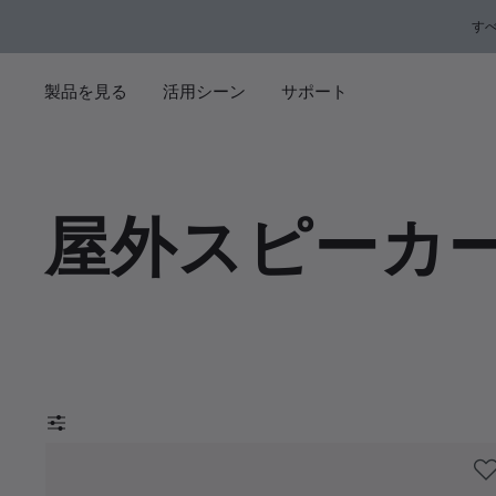
メインコンテンツに移動
サポートチャットに移動する
フッターコンテンツに移動
アクセシビリティ声明に移動する
す
製品を見る
活用シーン
サポート
屋外スピーカ