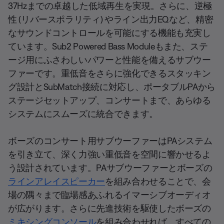
37Hzまでの卓越した低域再生を実現。さらに、逆極
性 (リバースポラリティ) やライン出力EQなど、精密
なサウンドコントロールを可能にする機能も充実し
ています。Sub2 Powered Bass Moduleもまた、ステ
ージ用にふさわしいパワーと性能を備えるサブウー
ファーです。重低音をさらに強化できるスタッキン
グ設計とSubMatch接続に対応し、ポータブルPAから
ステージセットアップ、コンサートまで、あらゆる
システムにスムーズに統合できます。
ボーズのコンサート用サブウーファーはPAシステム
を引き立て、深く力強い重低音を空間に響かせるよ
う設計されています。PAサブウーファーとボーズの
ラインアレイスピーカー
を組み合わせることで、会
場の隅々まで臨場感あふれるイマーシブオーディオ
が広がります。さらに先進技術を駆使したボーズの
ミキシングコンソール
を組み合わせれば、すべての