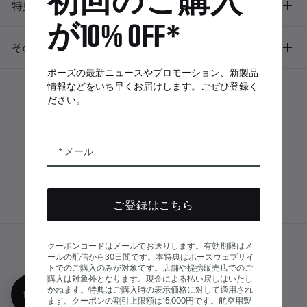
特典
が10% OFF*
その他のリンク
ボーズの最新ニュースやプロモーション、新製品
情報などをいち早くお届けします。ごぜひ登録く
ださい。
ボーズアプリ
Bose Connectア
Bose QCE
プリ
App
メール
ご登録はこちら
クーポンコードはメールでお送りします。有効期限はメ
サイトマップ
ールの配信から30日間です。本特典はボーズウェブサイ
© Bose Corporation 2026
トでのご購入のみが対象です。店舗や提携販売店でのご
法的事項
プライバシーポリシー
購入は対象外となります。現金による払い戻しはいたし
かねます。特典はご購入時の表示価格に対して適用され
10%オフ
アクセシビリティ
ます。クーポンの割引上限額は15,000円です。航空用製