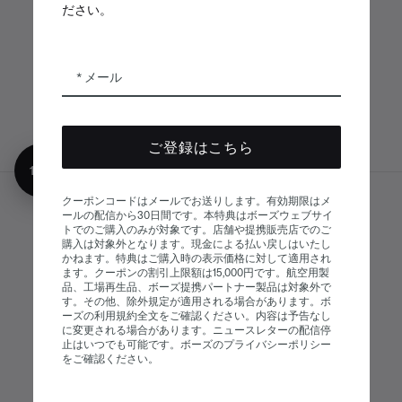
ださい。
ボーズアプリ
Bose Connectア
Bose QCE
プリ
App
メール
ご登録はこちら
10%オフ
クーポンコードはメールでお送りします。有効期限はメ
サイトマップ
ールの配信から30日間です。本特典はボーズウェブサイ
© Bose Corporation 2026
トでのご購入のみが対象です。店舗や提携販売店でのご
法的事項
プライバシーポリシー
購入は対象外となります。現金による払い戻しはいたし
かねます。特典はご購入時の表示価格に対して適用され
アクセシビリティ
ます。クーポンの割引上限額は15,000円です。航空用製
品、工場再生品、ボーズ提携パートナー製品は対象外で
クッキーに関する通知
販売条件
す。その他、除外規定が適用される場合があります。ボ
ーズの利用規約全文をご確認ください。内容は予告なし
利用条件
現代奴隷制に関する声明
に変更される場合があります。ニュースレターの配信停
止はいつでも可能です。ボーズのプライバシーポリシー
をご確認ください。