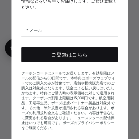
情報などをいち早くお届けします。ごぜひ登録く
ださい。
ボーズアプリ
Bose Connectア
Bose QCE
プリ
App
メール
10%オフ
ご登録はこちら
クーポンコードはメールでお送りします。有効期限はメ
サイトマップ
ールの配信から30日間です。本特典はボーズウェブサイ
© Bose Corporation 2026
トでのご購入のみが対象です。店舗や提携販売店でのご
法的事項
プライバシーポリシー
購入は対象外となります。現金による払い戻しはいたし
かねます。特典はご購入時の表示価格に対して適用され
アクセシビリティ
ます。クーポンの割引上限額は15,000円です。航空用製
品、工場再生品、ボーズ提携パートナー製品は対象外で
クッキーに関する通知
販売条件
す。その他、除外規定が適用される場合があります。ボ
ーズの利用規約全文をご確認ください。内容は予告なし
利用条件
現代奴隷制に関する声明
に変更される場合があります。ニュースレターの配信停
止はいつでも可能です。ボーズのプライバシーポリシー
をご確認ください。