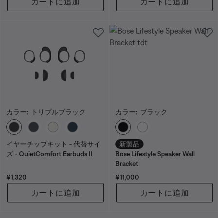
カートに追加
カートに追加
カラー:
トリプルブラック
カラー:
ブラック
カラーの選択
カラーの選択
イヤーチップキット - 代替サイ
新製品
ズ - QuietComfort Earbuds II
Bose Lifestyle Speaker Wall
Bracket
価格:
価格:
¥1,320
¥11,000
カートに追加
カートに追加