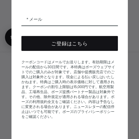
ボーズアプリ
Bose Connectア
Bose QCE
プリ
App
メール
10%オフ
ご登録はこちら
クーポンコードはメールでお送りします。有効期限はメ
サイトマップ
ールの配信から30日間です。本特典はボーズウェブサイ
© Bose Corporation 2026
トでのご購入のみが対象です。店舗や提携販売店でのご
法的事項
プライバシーポリシー
購入は対象外となります。現金による払い戻しはいたし
かねます。特典はご購入時の表示価格に対して適用され
アクセシビリティ
ます。クーポンの割引上限額は15,000円です。航空用製
品、工場再生品、ボーズ提携パートナー製品は対象外で
クッキーに関する通知
販売条件
す。その他、除外規定が適用される場合があります。ボ
ーズの利用規約全文をご確認ください。内容は予告なし
利用条件
現代奴隷制に関する声明
に変更される場合があります。ニュースレターの配信停
止はいつでも可能です。ボーズのプライバシーポリシー
をご確認ください。