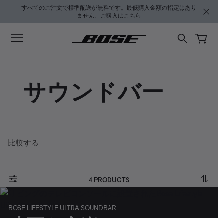
メインコンテンツに移動
サポートチャットに移動する
フッターコンテンツに移動
アクセシビリティ声明に移動する
すべてのご注文で標準配送が無料です。最低購入金額の指定はあり
ません。
ご購入はこちら
サウンドバー
比較する
4 PRODUCTS
BOSE LIFESTYLE ULTRA SOUNDBAR