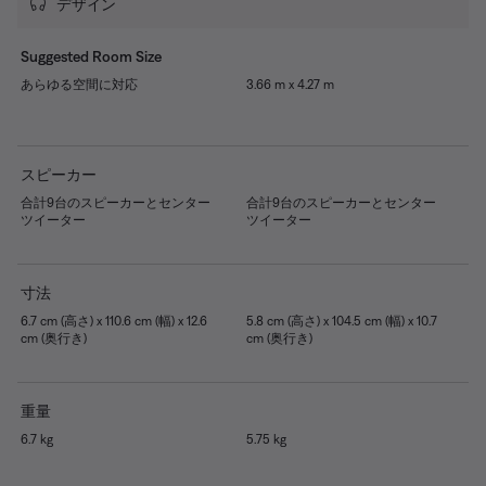
デザイン
Suggested Room Size
あらゆる空間に対応
3.66 m x 4.27 m
スピーカー
合計9台のスピーカーとセンター
合計9台のスピーカーとセンター
ツイーター
ツイーター
寸法
6.7 cm (高さ) x 110.6 cm (幅) x 12.6
5.8 cm (高さ) x 104.5 cm (幅) x 10.7
cm (奥行き)
cm (奥行き)
重量
6.7 kg
5.75 kg