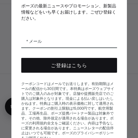
ボーズの最新ニュースやプロモーション、新製品
情報などをいち早くお届けします。ごぜひ登録く
ださい。
ボーズアプリ
Bose Connectア
Bose QCE
プリ
App
メール
ご登録はこちら
クーポンコードはメールでお送りします。有効期限はメ
サイトマップ
ールの配信から30日間です。本特典はボーズウェブサイ
© Bose Corporation 2026
トでのご購入のみが対象です。店舗や提携販売店でのご
法的事項
プライバシーポリシー
購入は対象外となります。現金による払い戻しはいたし
かねます。特典はご購入時の表示価格に対して適用され
10%オフ
アクセシビリティ
ます。クーポンの割引上限額は15,000円です。航空用製
品、工場再生品、ボーズ提携パートナー製品は対象外で
クッキーに関する通知
販売条件
す。その他、除外規定が適用される場合があります。ボ
ーズの利用規約全文をご確認ください。内容は予告なし
利用条件
現代奴隷制に関する声明
に変更される場合があります。ニュースレターの配信停
止はいつでも可能です。ボーズのプライバシーポリシー
をご確認ください。