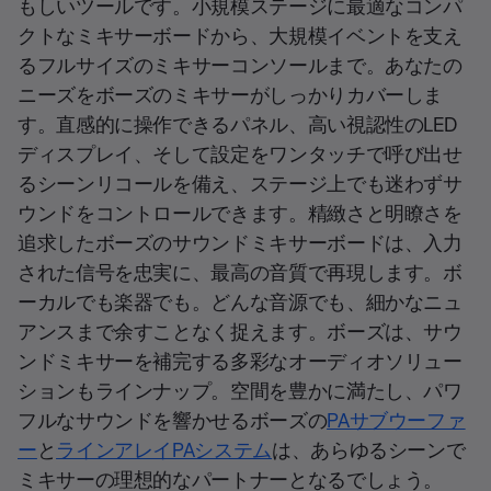
もしいツールです。小規模ステージに最適なコンパ
クトなミキサーボードから、大規模イベントを支え
るフルサイズのミキサーコンソールまで。あなたの
ニーズをボーズのミキサーがしっかりカバーしま
す。直感的に操作できるパネル、高い視認性のLED
ディスプレイ、そして設定をワンタッチで呼び出せ
るシーンリコールを備え、ステージ上でも迷わずサ
ウンドをコントロールできます。精緻さと明瞭さを
追求したボーズのサウンドミキサーボードは、入力
された信号を忠実に、最高の音質で再現します。ボ
ーカルでも楽器でも。どんな音源でも、細かなニュ
アンスまで余すことなく捉えます。ボーズは、サウ
ンドミキサーを補完する多彩なオーディオソリュー
ションもラインナップ。空間を豊かに満たし、パワ
フルなサウンドを響かせるボーズの
PAサブウーファ
ー
と
ラインアレイPAシステム
は、あらゆるシーンで
ミキサーの理想的なパートナーとなるでしょう。