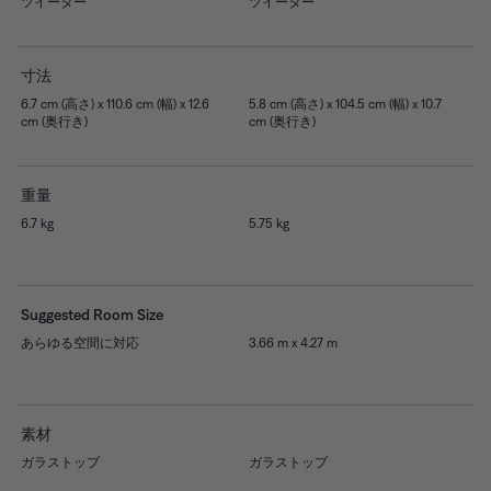
ツイーター
ツイーター
寸法
6.7 cm (高さ) x 110.6 cm (幅) x 12.6
5.8 cm (高さ) x 104.5 cm (幅) x 10.7
cm (奥行き)
cm (奥行き)
重量
6.7 kg
5.75 kg
Suggested Room Size
あらゆる空間に対応
3.66 m x 4.27 m
素材
ガラストップ
ガラストップ