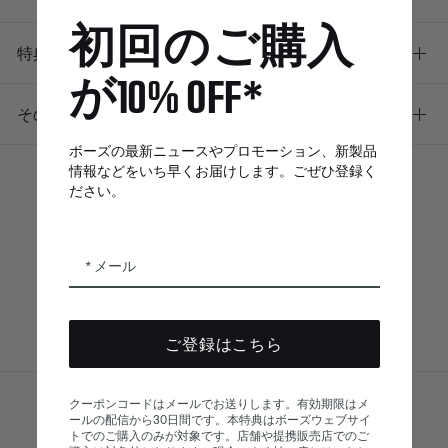
初回のご購入
特典
が10% OFF*
その他のリンク
ボーズの最新ニュースやプロモーション、新製品
情報などをいち早くお届けします。ごぜひ登録く
ださい。
ボーズアプリ
Bose Connectア
Bose QCE
プリ
App
メール
ご登録はこちら
クーポンコードはメールでお送りします。有効期限はメ
サイトマップ
ールの配信から30日間です。本特典はボーズウェブサイ
© Bose Corporation 2026
トでのご購入のみが対象です。店舗や提携販売店でのご