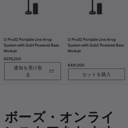
L1 Pro32 Portable Line Array
L1 Pro32 Portable Line Array
System with Sub1 Powered Bass
System with Sub2 Powered Bass
Module
Module
価格:
¥376,200
価格:
¥431,200
通知を受け取
セットを購入
る
ボーズ・オンライ