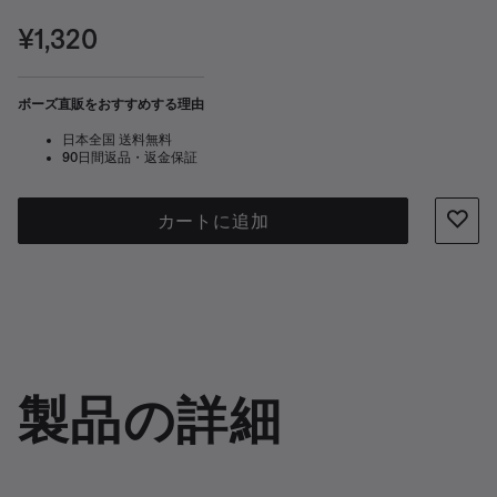
クで固定します。
価格:
¥1,320
ボーズ直販をおすすめする理由
日本全国 送料無料
90日間返品・返金保証
カートに追加
製品の詳細