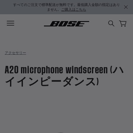
メインコンテンツに移動
サポートチャットに移動する
フッターコンテンツに移動
アクセシビリティ声明に移動する
すべてのご注文で標準配送が無料です。最低購入金額の指定はあり
ません。
ご購入はこちら
アクセサリー
A20 microphone windscreen (ハ
イインピーダンス)
4.5 / 5 のカスタマー評価
A20 microphone windscre