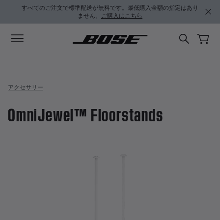
メインコンテンツに移動
サポートチャットに移動する
フッターコンテンツに移動
アクセシビリティ声明に移動する
すべてのご注文で標準配送が無料です。最低購入金額の指定はあり
ません。
ご購入はこちら
アクセサリー
OmniJewel™ Floorstands
3.3 / 5 のカスタマー評価
OmniJewel™ Floorstands