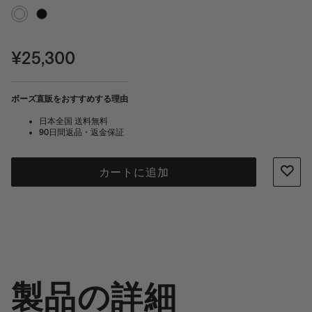
価格:
¥25,300
ボーズ直販をおすすめする理由
日本全国 送料無料
90日間返品・返金保証
カートに追加
製品の詳細