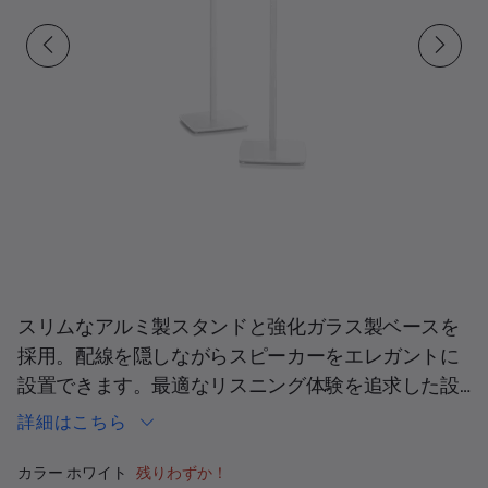
現在の合計スライド
スリムなアルミ製スタンドと強化ガラス製ベースを
採用。配線を隠しながらスピーカーをエレガントに
設置できます。最適なリスニング体験を追求した設
計です。2個1組の販売。高さ: 96.5 cm (38インチ)。こ
詳細はこちら
ちらのフロアスタンドはLifestyle Ultra Speakerに対応
カラーの選択
していません。
選択済み
カラー
ホワイト
残りわずか！