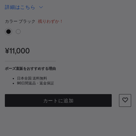
ムが完成します。
詳細はこちら
カラーの選択
選択済み
カラー
ブラック
残りわずか！
価格:
¥11,000
ボーズ直販をおすすめする理由
日本全国 送料無料
90日間返品・返金保証
カートに追加