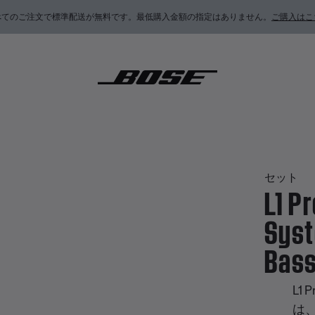
べてのご注文で標準配送が無料です。最低購入金額の指定はありません。
ご購入はこ
2 Portable Line Array System with Sub1 Powered Bass Module
セット
L1 P
Syst
Bass
L1 
は