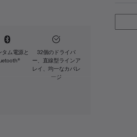
ンタム電源と
32個のドライバ
uetooth®
ー、直線型ラインア
レイ、均一なカバレ
ージ