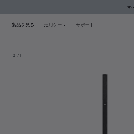
メインコンテンツに移動
サポートチャットに移動する
フッターコンテンツに移動
アクセシビリティ声明に移動する
す
製品を見る
活用シーン
サポート
セット
L1 Pro3