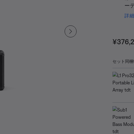
ー
イを
詳
上
音
undefin
デ
価格:
¥376,
一貫
ン
セット同梱
ス
ト