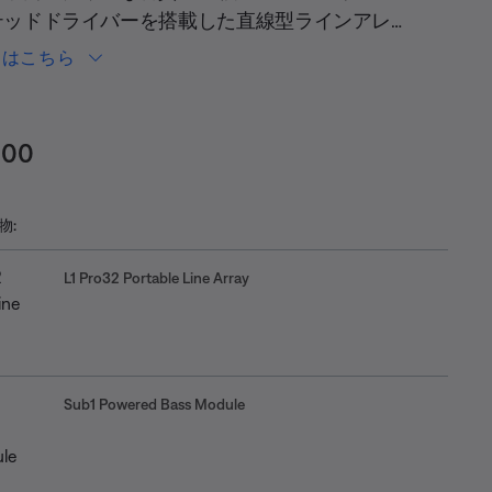
テッドドライバーを搭載した直線型ラインアレ
採用し、180度の水平カバレージに加え、L1史
細はこちら
最もフォーカスされた垂直指向特性と最も高い
圧レベルで、大規模の会場に最適。複雑な音の
ed / 5 のカスタマー評価
ィテールまで会場の隅々に行き渡る、明瞭さと
200
性を実現します。L1 Pro32は、DJ、シンガーソ
グライター、バンド、そしてそのオーディエン
物:
にも、最高の体験を提供します。あなたのベス
パフォーマンスを引き出します。
L1 Pro32 Portable Line Array
Sub1 Powered Bass Module