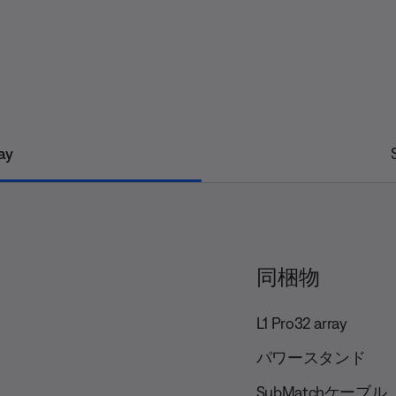
ay
同梱物
L1 Pro32 array
パワースタンド
SubMatchケーブル