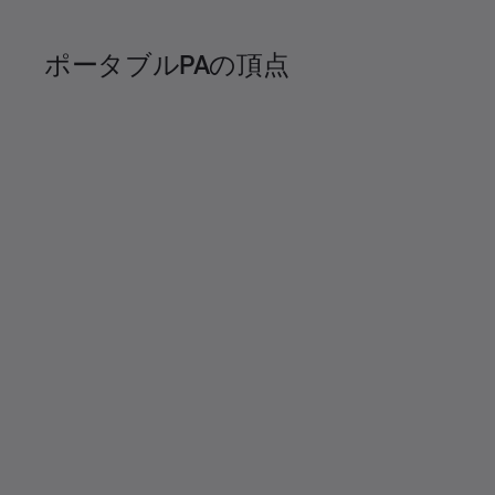
3
%
e
t
ポータブルPAの頂点
n
i
t
o
T
n
i
m
e