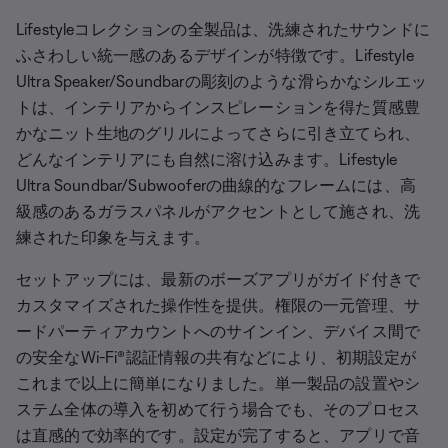
Lifestyleコレクションの全製品は、洗練されたサウンドに
ふさわしい統一感のあるデザインが特徴です。Lifestyle
Ultra Speaker/Soundbarの彫刻のような滑らかなシルエッ
トは、インテリアからインスピレーションを得た質感豊
かなニット生地のグリルによってさらに引き立てられ、
どんなインテリアにも自然に溶け込みます。Lifestyle
Ultra Soundbar/Subwooferの曲線的なフレームには、高
級感のあるガラスパネルがアクセントとして施され、洗
練された印象を与えます。
セットアップには、最新のボーズアプリがガイド付きで
カスタマイズされた操作性を提供。権限の一元管理、サ
ードパーティアカウントへのサインイン、デバイス間で
の安全なWi-Fi®認証情報の共有などにより、初期設定が
これまで以上に簡単になりました。単一製品の設置やシ
ステム全体の導入を初めて行う場合でも、そのプロセス
は直感的で効率的です。設定が完了すると、アプリで音