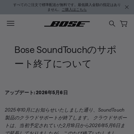
メインコンテンツに移動
サポートチャットに移動する
フッターコンテンツに移動
アクセシビリティ声明に移動する
すべてのご注文で標準配送が無料です。最低購入金額の指定はあり
ません。
ご購入はこちら
Bose SoundTouchのサポ
ート終了について
アップデート: 2026年5月6日
2025年10月にお知らせいたしました通り、SoundTouch
製品のクラウドサポートが終了します。 クラウドサポー
トは、当初予定されていた2月18日から2026年5月6日ま
で延長しておりましたが、このたび終了いたしまし