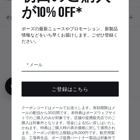
が10% OFF*
その他のリンク
ボーズの最新ニュースやプロモーション、新製品
情報などをいち早くお届けします。ごぜひ登録く
ださい。
ボーズアプリ
Bose Connectア
Bose QCE
プリ
App
メール
10%オフ
ご登録はこちら
クーポンコードはメールでお送りします。有効期限はメ
サイトマップ
ールの配信から30日間です。本特典はボーズウェブサイ
© Bose Corporation 2026
トでのご購入のみが対象です。店舗や提携販売店でのご
法的事項
プライバシーポリシー
購入は対象外となります。現金による払い戻しはいたし
かねます。特典はご購入時の表示価格に対して適用され
アクセシビリティ
ます。クーポンの割引上限額は15,000円です。航空用製
品、工場再生品、ボーズ提携パートナー製品は対象外で