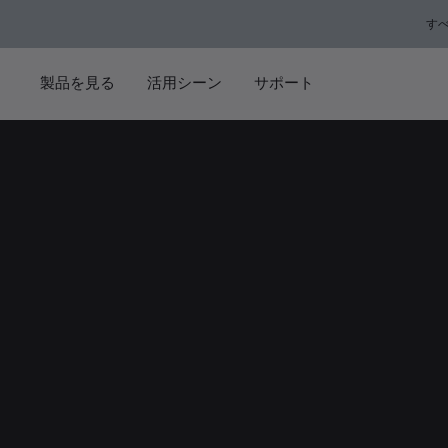
メインコンテンツに移動
フッターコンテンツに移動
アクセシビリティ声明に移動する
す
製品を見る
活用シーン
サポート