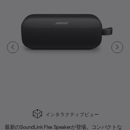
読
む.
同
じ
ペ
ー
ジ
の
リ
ン
ク。
インタラクティブビュー
合計スライド
最新のSoundLink Flex Speakerが登場。コンパクトな