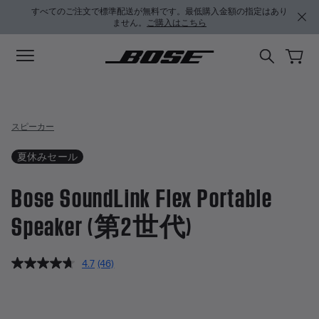
メインコンテンツに移動
サポートチャットに移動する
フッターコンテンツに移動
アクセシビリティ声明に移動する
すべてのご注文で標準配送が無料です。最低購入金額の指定はあり
ません。
ご購入はこちら
スピーカー
夏休みセール
Bose SoundLink Flex Portable
Speaker (第2世代)
5 / 5 のカスタマー評価
4.7
(46)
レ
ビ
Bose SoundLink Flex Portable 
ュ
ー
を