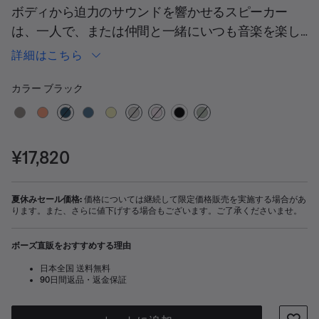
ボディから迫力のサウンドを響かせるスピーカー
は、一人で、または仲間と一緒にいつも音楽を楽し
みたい方におすすめです。耐久性にも優れているた
詳細はこちら
め、アウトドアでも安心して使用できます。
カラーの選択
選択済み
カラー
ブラック
価格:
¥17,820
夏休みセール価格:
価格については継続して限定価格販売を実施する場合があ
ります。また、さらに値下げする場合もございます。ご了承くださいませ。
ボーズ直販をおすすめする理由
日本全国 送料無料
90日間返品・返金保証