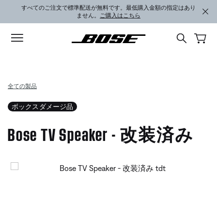
メインコンテンツに移動
サポートチャットに移動する
フッターコンテンツに移動
アクセシビリティ声明に移動する
すべてのご注文で標準配送が無料です。最低購入金額の指定はあり
ません。
ご購入はこちら
全ての製品
ボックスダメージ品
Bose TV Speaker - 改装済み
5 / 5 のカスタマー評価
Bose TV Speaker - 改装済み