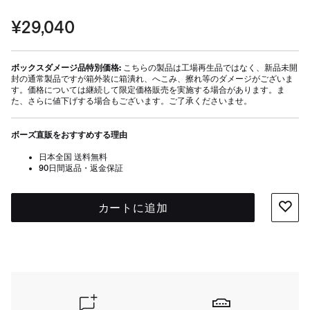
質が向上し、バランスのとれた自然なサウンドが実
現します。
価格:
¥29,040
ボックスダメージ品特別価格:
こちらの製品は工場再生品ではなく、新品未開
封の通常製品ですが箱外装に箱潰れ、へこみ、擦れ等のダメージがございま
す。価格については継続して限定価格販売を実施する場合があります。ま
た、さらに値下げする場合もございます。ご了承くださいませ。
ボーズ直販をおすすめする理由
日本全国 送料無料
90日間返品・返金保証
カートに追加