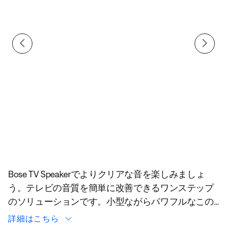
現在の合計スライド
Bose TV Speakerでよりクリアな音を楽しみましょ
う。テレビの音質を簡単に改善できるワンステップ
のソリューションです。小型ながらパワフルなこの
スピーカーを使えば、セリフやトーク、重低音の音
詳細はこちら