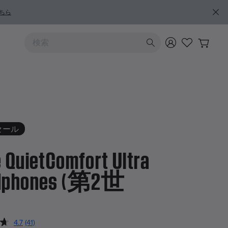
ちら
上および下向きの矢印を使うと検索結果を確認できます
セール
 QuietComfort Ultra
dphones (第2世
のカスタマー評価
4.7
(41)
レ