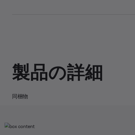
L
o
C
0:06
/
D
0:15
a
P
U
d
a
n
e
u
m
u
u
d
s
u
:
e
t
1
e
r
r
0
0
.
r
a
0
0
%
e
t
製品の詳細
n
i
t
o
T
n
i
同梱物
m
e