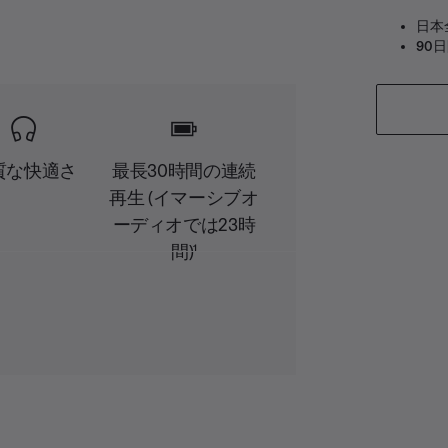
日本
90
質な快適さ
最長30時間の連続
再生 (イマーシブオ
ーディオでは23時
間)¹