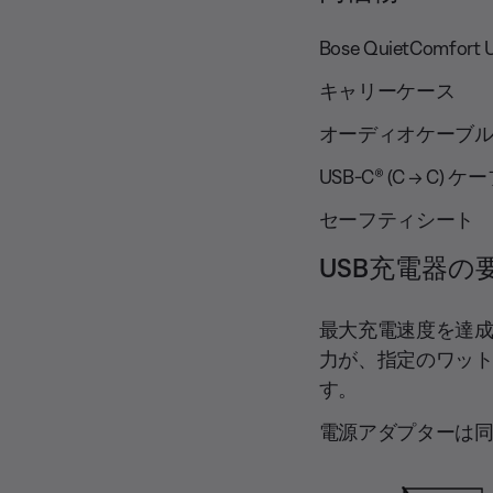
Bose QuietComfort 
キャリーケース
オーディオケーブル (3.5
USB-C® (C → C) ケーブ
セーフティシート
USB充電器の
最大充電速度を達
力が、指定のワット数
す。
電源アダプターは