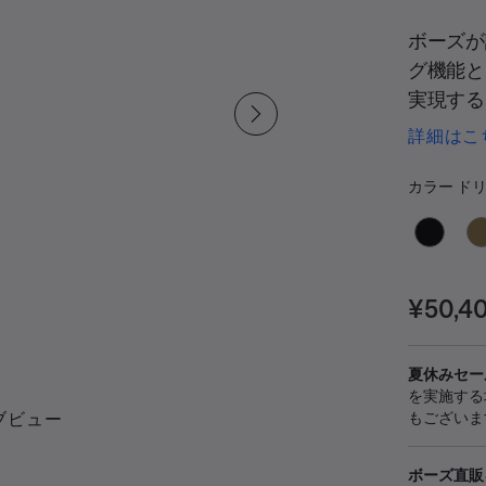
ボーズが
グ機能と
実現する
た、Quiet
詳細はこ
代)。す
カラ
フのひと
選択済み
カラー
ドリ
ロディの
沢な素材
の快適性
価格:
ンテンツ
¥50,4
ます。
夏休みセー
を実施する
もございま
ブビュー
ボーズ直販