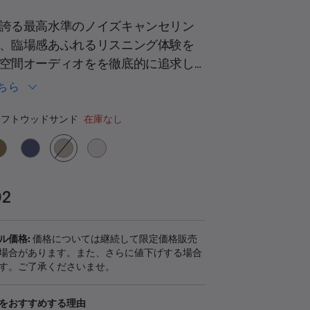
ビ
ュ
誇る最高水準のノイズキャンセリン
ー
を
、臨場感あふれるリスニング体験を
読
空間オーディオをを徹底的に追求し
む.
同
Comfort Ultra Headphones (第2世
じ
ちら
ペ
べての音をダイナミックに広げ、セリ
ー
ーの選択
言ひと言をより鮮明に響かせて、メ
ジ
フトウッドサンド
在庫なし
の
臨場感を最大限に引き出します。贅
リ
ン
を使用した上質なデザインと、最高
ク。
を実現。お気に入りの音楽や動画コ
の世界に心ゆくまで浸ることができ
02
ル価格:
価格については継続して限定価格販売
場合があります。また、さらに値下げする場合
す。ご了承くださいませ。
をおすすめする理由