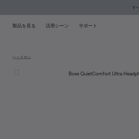
メインコンテンツに移動
サポートチャットに移動する
フッターコンテンツに移動
アクセシビリティ声明に移動する
す
製品を見る
活用シーン
サポート
ヘッドホン
Bose Qu