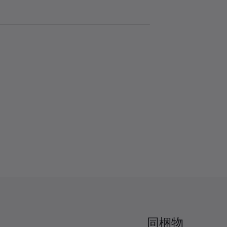
D
S
A
共
e
u
u
有
s
b
d
c
t
i
r
i
o
i
t
T
p
l
r
t
e
a
i
s
c
o
k
n
s
同梱物