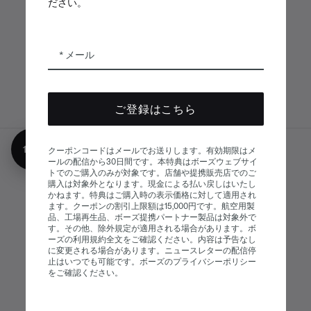
ださい。
ボーズアプリ
Bose Connectア
Bose QCE
プリ
App
メール
ご登録はこちら
10%オフ
クーポンコードはメールでお送りします。有効期限はメ
サイトマップ
ールの配信から30日間です。本特典はボーズウェブサイ
© Bose Corporation 2026
トでのご購入のみが対象です。店舗や提携販売店でのご
法的事項
プライバシーポリシー
購入は対象外となります。現金による払い戻しはいたし
かねます。特典はご購入時の表示価格に対して適用され
アクセシビリティ
ます。クーポンの割引上限額は15,000円です。航空用製
品、工場再生品、ボーズ提携パートナー製品は対象外で
クッキーに関する通知
販売条件
す。その他、除外規定が適用される場合があります。ボ
ーズの利用規約全文をご確認ください。内容は予告なし
利用条件
現代奴隷制に関する声明
に変更される場合があります。ニュースレターの配信停
止はいつでも可能です。ボーズのプライバシーポリシー
をご確認ください。