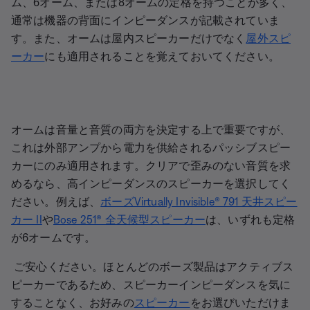
ム、6オーム、または8オームの定格を持つことが多く、
通常は機器の背面にインピーダンスが記載されていま
す。また、オームは屋内スピーカーだけでなく
屋外スピ
ーカー
にも適用されることを覚えておいてください。
オームは音量と音質の両方を決定する上で重要ですが、
これは外部アンプから電力を供給されるパッシブスピー
カーにのみ適用されます。クリアで歪みのない音質を求
めるなら、高インピーダンスのスピーカーを選択してく
ださい。例えば、
ボーズVirtually Invisible® 791 天井スピー
カー II
や
Bose 251® 全天候型スピーカー
は、いずれも定格
が6オームです。
ご安心ください。ほとんどのボーズ製品はアクティブス
ピーカーであるため、スピーカーインピーダンスを気に
することなく、お好みの
スピーカー
をお選びいただけま