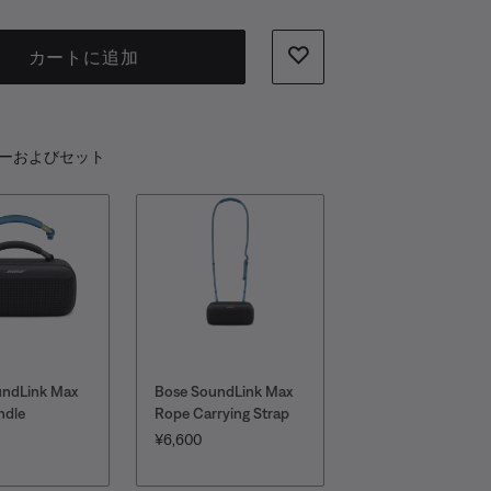
カートに追加
ーおよびセット
undLink Max
Bose SoundLink Max
SoundLink Max +
ndle
Rope Carrying Strap
Rope Carrying Str
Set
価格:
¥6,600
価格:
¥55,132