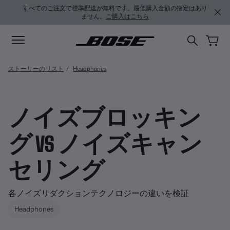
メインコンテンツに移動
サポートチャットに移動する
フッターコンテンツに移動
アクセシビリティ声明に移動する
すべてのご注文で標準配送が無料です。最低購入金額の指定はあり
ません。
ご購入はこちら
ストーリーのリスト
Headphones
ノイズブロッキン
グ VS ノイズキャン
セリング
各ノイズリダクションテクノロジーの違いを検証
Headphones