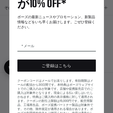
が10% OFF*
その他のリンク
ボーズの最新ニュースやプロモーション、新製品
情報などをいち早くお届けします。ごぜひ登録く
ださい。
ボーズアプリ
Bose Connectア
Bose QCE
プリ
App
メール
ご登録はこちら
10%オフ
クーポンコードはメールでお送りします。有効期限はメ
サイトマップ
ールの配信から30日間です。本特典はボーズウェブサイ
© Bose Corporation 2026
トでのご購入のみが対象です。店舗や提携販売店でのご
法的事項
プライバシーポリシー
購入は対象外となります。現金による払い戻しはいたし
かねます。特典はご購入時の表示価格に対して適用され
アクセシビリティ
ます。クーポンの割引上限額は15,000円です。航空用製
品、工場再生品、ボーズ提携パートナー製品は対象外で
クッキーに関する通知
販売条件
す。その他、除外規定が適用される場合があります。ボ
ーズの利用規約全文をご確認ください。内容は予告なし